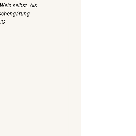
ein selbst. Als 
laschengärung 
CG 