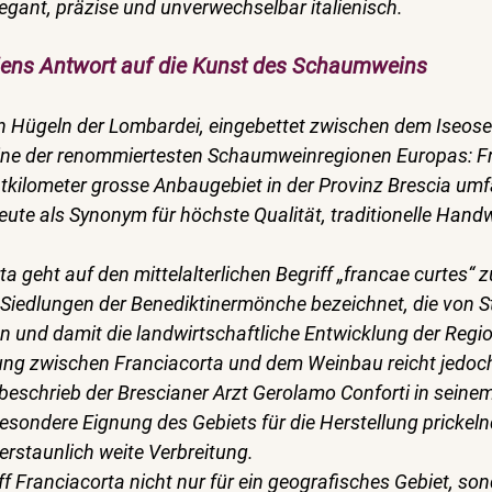
egant, präzise und unverwechselbar italienisch.
liens Antwort auf die Kunst des Schaumweins
n Hügeln der Lombardei, eingebettet zwischen dem Iseos
eine der renommiertesten Schaumweinregionen Europas: Fr
kilometer grosse Anbaugebiet in der Provinz Brescia umf
eute als Synonym für höchste Qualität, traditionelle Han
 geht auf den mittelalterlichen Begriff „francae curtes“ zu
 Siedlungen der Benediktinermönche bezeichnet, die von S
n und damit die landwirtschaftliche Entwicklung der Regio
ung zwischen Franciacorta und dem Weinbau reicht jedoch
 beschrieb der Brescianer Arzt Gerolamo Conforti in seine
besondere Eignung des Gebiets für die Herstellung prickel
erstaunlich weite Verbreitung.
ff Franciacorta nicht nur für ein geografisches Gebiet, son