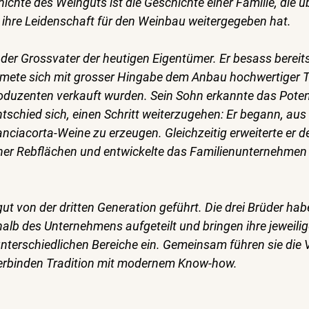
ichte des Weinguts ist die Geschichte einer Familie, die üb
ihre Leidenschaft für den Weinbau weitergegeben hat.
der Grossvater der heutigen Eigentümer. Er besass bereit
mete sich mit grosser Hingabe dem Anbau hochwertiger T
duzenten verkauft wurden. Sein Sohn erkannte das Potenz
tschied sich, einen Schritt weiterzugehen: Er begann, aus
anciacorta-Weine zu erzeugen. Gleichzeitig erweiterte er d
her Rebflächen und entwickelte das Familienunternehmen k
t von der dritten Generation geführt. Die drei Brüder habe
alb des Unternehmens aufgeteilt und bringen ihre jeweilig
terschiedlichen Bereiche ein. Gemeinsam führen sie die Vi
verbinden Tradition mit modernem Know-how.