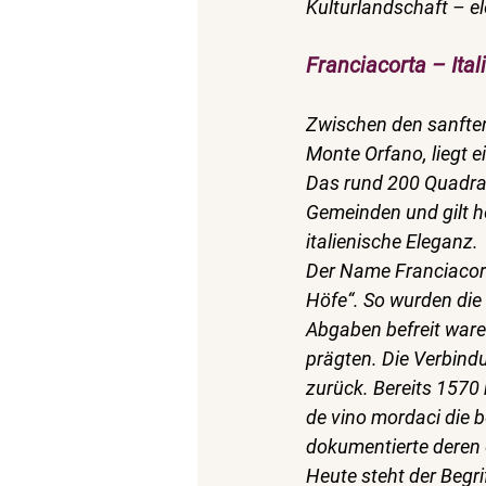
Kulturlandschaft – el
Franciacorta – Ita
Zwischen den sanfte
Monte Orfano, liegt 
Das rund 200 Quadrat
Gemeinden und gilt h
italienische Eleganz.
Der Name Franciacorta
Höfe“. So wurden die
Abgaben befreit ware
prägten. Die Verbind
zurück. Bereits 1570
de vino mordaci
 die 
dokumentierte deren 
Heute steht der Begri