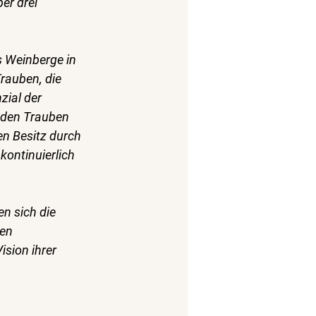
er drei 
s Weinberge in 
rauben, die 
ial der 
 den Trauben 
en Besitz durch 
ontinuierlich 
n sich die 
en 
sion ihrer 