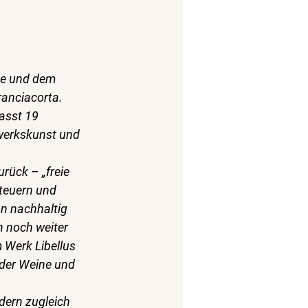
ee und dem 
anciacorta. 
asst 19 
dwerkskunst und 
rück – „freie 
teuern und 
n nachhaltig 
 noch weiter 
m Werk 
Libellus 
nder Weine und 
dern zugleich 