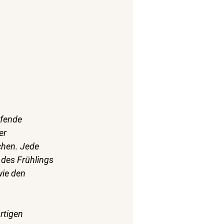
ufende 
er 
chen. Jede 
des Frühlings 
ie den 
rtigen 