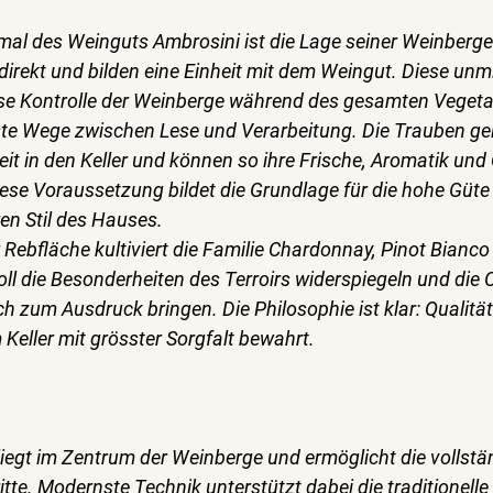
al des Weinguts Ambrosini ist die Lage seiner Weinberge
direkt und bilden eine Einheit mit dem Weingut. Diese unm
ise Kontrolle der Weinberge während des gesamten Vegeta
ste Wege zwischen Lese und Verarbeitung. Die Trauben ge
eit in den Keller und können so ihre Frische, Aromatik und 
ese Voraussetzung bildet die Grundlage für die hohe Güte
n Stil des Hauses.
Rebfläche kultiviert die Familie Chardonnay, Pinot Bianco
ll die Besonderheiten des Terroirs widerspiegeln und die C
h zum Ausdruck bringen. Die Philosophie ist klar: Qualität
Keller mit grösster Sorgfalt bewahrt.
liegt im Zentrum der Weinberge und ermöglicht die vollstän
itte. Modernste Technik unterstützt dabei die traditionelle 