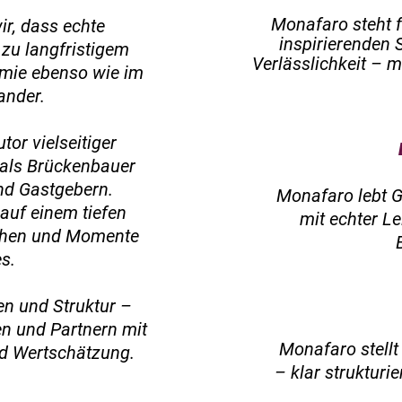
Monafaro steht f
r, dass echte
inspirierenden
zu langfristigem
Verlässlichkeit –
omie ebenso wie im
ander.
tor vielseitiger
 als Brückenbauer
nd Gastgebern.
Monafaro lebt 
auf einem tiefen
mit echter L
schen und Momente
s.
en und Struktur –
n und Partnern mit
Monafaro stellt
und Wertschätzung.
– klar strukturie