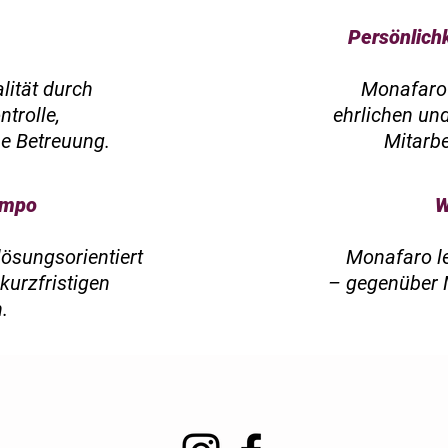
Persönlich
lität durch
Monafaro 
trolle,
ehrlichen un
he Betreuung.
Mitarb
Tempo
W
lösungsorientiert
Monafaro l
kurzfristigen
– gegenüber 
n.