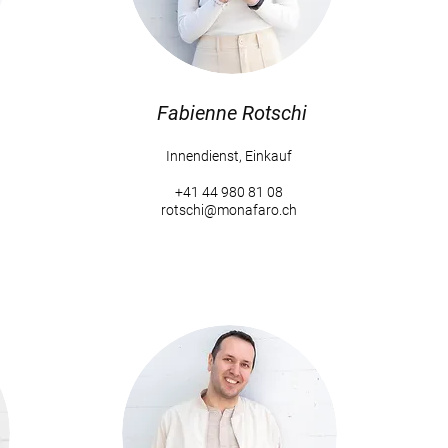
Fabienne Rotschi
Fabienne Rotschi
Innendienst, Einkauf
+41 44 980 81 08
Innendienst, Einkauf
rotschi@monafaro.ch
+41 44 980 81 08
rotschi@monafaro.ch