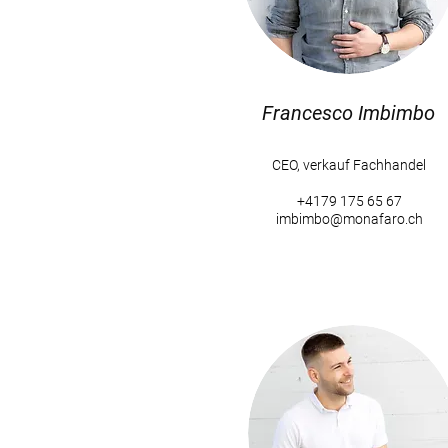
Francesco Imbimbo
Francesco Imbimbo
CEO, verkauf Fachhandel
+4179 175 65 67
CEO, verkauf Fachhandel
imbimbo@monafaro.ch
+4179 175 65 67
imbimbo@monafaro.ch