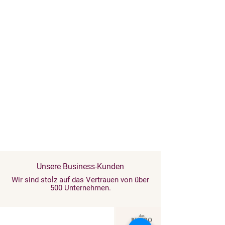
und Zitronennoten. Eine besondere
Note erhält er durch die Zugabe von
Adriatischem Meerwasser, das den
maritimen Charakter der Marke
unterstreicht.
Unsere Business-Kunden
Wir sind stolz auf das Vertrauen von über
500 Unternehmen.